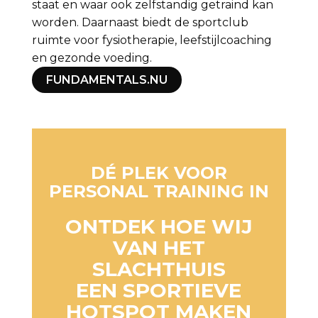
staat en waar ook zelfstandig getraind kan
worden. Daarnaast biedt de sportclub
ruimte voor fysiotherapie, leefstijlcoaching
en gezonde voeding.
FUNDAMENTALS.NU
DÉ PLEK VOOR
PERSONAL TRAINING IN
HAARLEM
ONTDEK HOE WIJ
VAN HET
SLACHTHUIS
EEN SPORTIEVE
HOTSPOT MAKEN