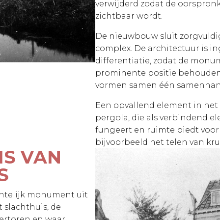
verwijderd zodat de oorspronke
zichtbaar wordt.
De nieuwbouw sluit zorgvuldi
complex. De architectuur is i
differentiatie, zodat de mo
prominente positie behoude
vormen samen één samenhan
Een opvallend element in het
pergola, die als verbindend 
fungeert en ruimte biedt voo
bijvoorbeeld het telen van kru
IS VAN
S
ntelijk monument uit
 slachthuis, de
tertoren en waar