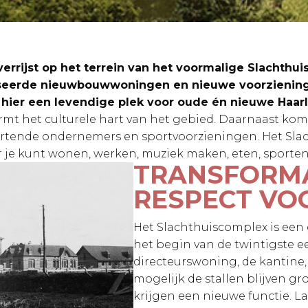
errijst op het terrein van het voormalige Slachthu
liseerde nieuwbouwwoningen en nieuwe voorzieni
 hier een levendige plek voor oude én nieuwe Haa
mt het culturele hart van het gebied. Daarnaast ko
tartende ondernemers en sportvoorzieningen. Het Sl
je kunt wonen, werken, muziek maken, eten, sporten 
TRANSFORMA
RESPECT VO
Het Slachthuiscomplex is ee
het begin van de twintigste ee
directeurswoning, de kantine
mogelijk de stallen blijven 
krijgen een nieuwe functie.