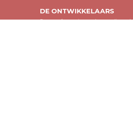
DE ONTWIKKELAARS
De transformatie wordt gerealiseerd
BPD is een van de grootste gebiedso
Europa en actief in Nederland en Duit
BPD de bouw van ruim 350.000 woni
gemaakt. BPD is onderdeel van Rabo
WWW.BPD.NL