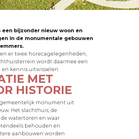
is een bijzonder nieuw woon en
ngen in de monumentale gebouwen
rlemmers.
men er twee horecagelegenheden,
achthuisterrein wordt daarmee een
en kennis uitwisselen.
TIE MET
OR HISTORIE
n gemeentelijk monument uit
uw. Het slachthuis, de
, de watertoren en waar
grotendeels behouden en
 Latere aanbouwen worden