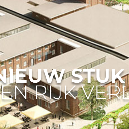
NIEUW STUK
EN RIJK VE