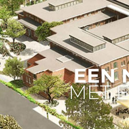
EEN 
MET E